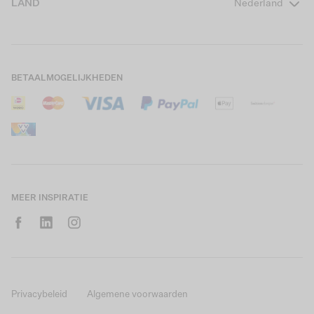
LAND
Nederland
Boys Teens
Actievoorwaarden
GARCIA Stories
Girls Kids
Verzending
Our Responsible Journey
Boys Kids
Retourneren
Winkels
BETAALMOGELIJKHEDEN
Sale
Cookies
Careers
Mijn account
B2B Contactinformatie
Maattabel
B2B Portal
Saldo giftcard
MEER INSPIRATIE
Privacybeleid
Algemene voorwaarden