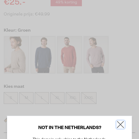
€25.-
49% korting
Originele prijs: €49.99
Kleur: Groen
Kies maat
S
M
L
XL
XXL
XXXL
Wat is mijn maat?
NOT IN THE NETHERLANDS?