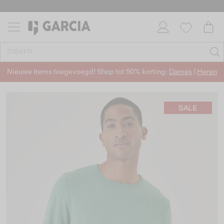
Nieuwe items toegevoegd! Shop tot 50% korting:
Dames
|
Heren