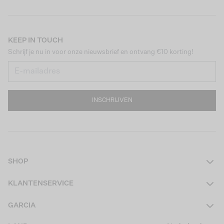
KEEP IN TOUCH
Schrijf je nu in voor onze nieuwsbrief en ontvang €10 korting!
INSCHRIJVEN
SHOP
Dames
KLANTENSERVICE
Heren
Contact
GARCIA
Girls Teens
Veelgestelde vragen
Over ons