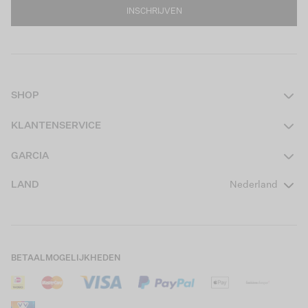
INSCHRIJVEN
SHOP
Dames
KLANTENSERVICE
Heren
Contact
GARCIA
Girls Teens
Veelgestelde vragen
Over ons
LAND
Nederland
Boys Teens
Actievoorwaarden
GARCIA Stories
Girls Kids
Verzending
Our Responsible Journey
Boys Kids
Retourneren
Winkels
BETAALMOGELIJKHEDEN
Sale
Cookies
Careers
Mijn account
B2B Contactinformatie