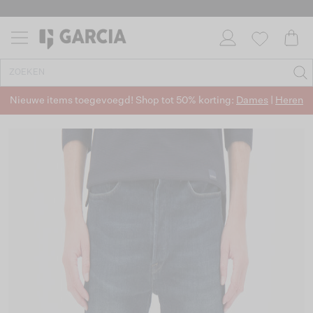
Nieuwe items toegevoegd! Shop tot 50% korting:
Dames
|
Heren