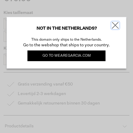
Kies taillemaat
27
28
29
30
31
32
33
34
NOT IN THE NETHERLANDS?
36
38
This domain only ships to the Netherlands.
Go to the webshop that ships to your country.
Kies lengtemaat
GO TO
WEAREGARCIA.COM
32
34
Gratis verzending vanaf €50
Levertijd 2-3 werkdagen
Gemakkelijk retourneren binnen 30 dagen
Productdetails