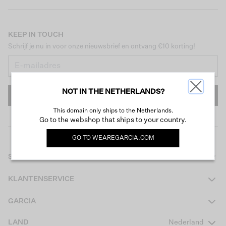
KEEP IN TOUCH
Schrijf je nu in voor onze nieuwsbrief en ontvang €10 korting!
NOT IN THE NETHERLANDS?
INSCHRIJVEN
This domain only ships to the Netherlands.
Go to the webshop that ships to your country.
GO TO
WEAREGARCIA.COM
SHOP
Dames
KLANTENSERVICE
Heren
Contact
GARCIA
Girls Teens
Veelgestelde vragen
Over ons
LAND
Nederland