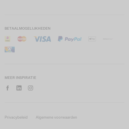
Boys Teens
Actievoorwaarden
GARCIA Stories
Girls Kids
Verzending
Our Responsible Journey
Boys Kids
Retourneren
Winkels
BETAALMOGELIJKHEDEN
Sale
Cookies
Careers
Mijn account
B2B Contactinformatie
Maattabel
B2B Portal
Saldo giftcard
MEER INSPIRATIE
Privacybeleid
Algemene voorwaarden