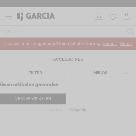
Nieuwe items toegevoegd! Shop tot 50% korting:
Dames
|
Heren
ACCESSOIRES
FILTER
NIEUW
Geen artikelen gevonden
VERDER WINKELEN
Vorige
Volgende