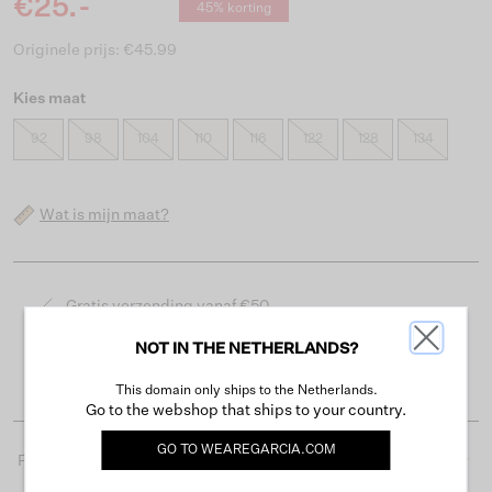
€25.-
45% korting
Originele prijs: €45.99
Kies maat
92
98
104
110
116
122
128
134
Wat is mijn maat?
Gratis verzending vanaf €50
Levertijd 2-3 werkdagen
NOT IN THE NETHERLANDS?
Gemakkelijk retourneren binnen 30 dagen
This domain only ships to the Netherlands.
Go to the webshop that ships to your country.
GO TO
WEAREGARCIA.COM
Productdetails