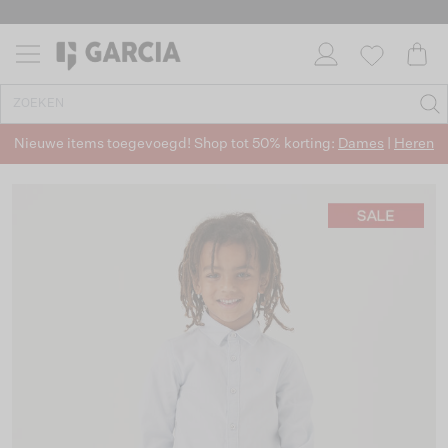
Nieuwe items toegevoegd! Shop tot 50% korting:
Dames
|
Heren