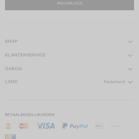
INSCHRIJVEN
SHOP
Dames
KLANTENSERVICE
Heren
Contact
GARCIA
Girls Teens
Veelgestelde vragen
Over ons
LAND
Nederland
Boys Teens
Actievoorwaarden
GARCIA Stories
Girls Kids
Verzending
Our Responsible Journey
Boys Kids
Retourneren
Winkels
BETAALMOGELIJKHEDEN
Sale
Cookies
Careers
Mijn account
B2B Contactinformatie