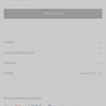
INSCHRIJVEN
SHOP
Dames
KLANTENSERVICE
Heren
Contact
GARCIA
Girls Teens
Veelgestelde vragen
Over ons
LAND
Nederland
Boys Teens
Actievoorwaarden
GARCIA Stories
Girls Kids
Verzending
Our Responsible Journey
Boys Kids
Retourneren
Winkels
BETAALMOGELIJKHEDEN
Sale
Cookies
Careers