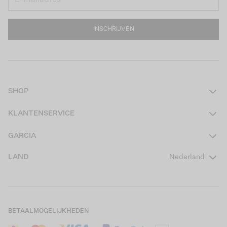
INSCHRIJVEN
SHOP
Dames
KLANTENSERVICE
Heren
Contact
GARCIA
Girls Teens
Veelgestelde vragen
Over ons
LAND
Nederland
Boys Teens
Actievoorwaarden
GARCIA Stories
Girls Kids
Verzending
Our Responsible Journey
Boys Kids
Retourneren
Winkels
BETAALMOGELIJKHEDEN
Sale
Cookies
Careers