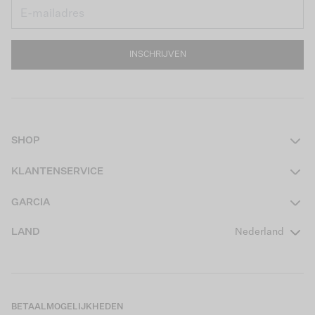
INSCHRIJVEN
SHOP
Dames
KLANTENSERVICE
Heren
Contact
GARCIA
Girls Teens
Veelgestelde vragen
Over ons
LAND
Nederland
Boys Teens
Actievoorwaarden
GARCIA Stories
Girls Kids
Verzending
Our Responsible Journey
Boys Kids
Retourneren
Winkels
BETAALMOGELIJKHEDEN
Sale