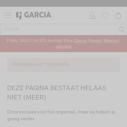
FINAL SALE | tot 50% korting! Shop
Dames
|
Heren
|
Meisjes
|
Jongens
404 PAGINA NIET GEVONDEN
DEZE PAGINA BESTAAT HELAAS
NIET (MEER)
Onze excuses voor het ongemak, maar wij helpen je
graag verder.