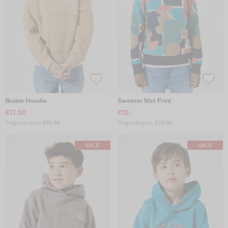
Bruine Hoodie
Sweater Met Print
€17.50
€15.-
Originele prijs: €35.99
Originele prijs: €29.99