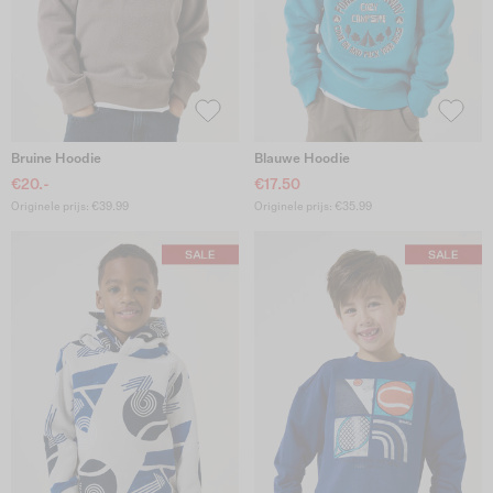
Bruine Hoodie
Blauwe Hoodie
€20.-
€17.50
Originele prijs: €39.99
Originele prijs: €35.99