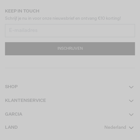
KEEP IN TOUCH
Schrijf je nu in voor onze nieuwsbrief en ontvang €10 korting!
INSCHRIJVEN
SHOP
Dames
KLANTENSERVICE
Heren
Contact
GARCIA
Girls Teens
Veelgestelde vragen
Over ons
LAND
Nederland
Boys Teens
Actievoorwaarden
GARCIA Stories