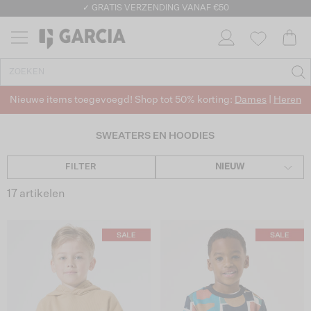
✓ GRATIS VERZENDING VANAF €50
✓ RETOURNEREN BINNEN 30 DAGEN
Nieuwe items toegevoegd! Shop tot 50% korting:
Dames
|
Heren
SWEATERS EN HOODIES
FILTER
NIEUW
17 artikelen