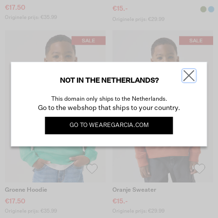
€17.50
€15.-
Originele prijs: €35.99
Originele prijs: €29.99
NOT IN THE NETHERLANDS?
This domain only ships to the Netherlands.
Go to the webshop that ships to your country.
GO TO
WEAREGARCIA.COM
Groene Hoodie
Oranje Sweater
€17.50
€15.-
Originele prijs: €35.99
Originele prijs: €29.99