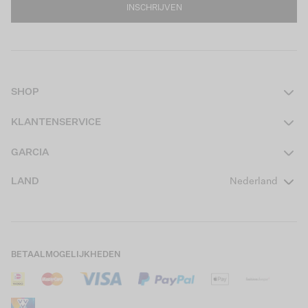
INSCHRIJVEN
SHOP
Dames
KLANTENSERVICE
Heren
Contact
GARCIA
Girls Teens
Veelgestelde vragen
Over ons
LAND
Nederland
Boys Teens
Actievoorwaarden
GARCIA Stories
Girls Kids
Verzending
Our Responsible Journey
Boys Kids
Retourneren
Winkels
BETAALMOGELIJKHEDEN
Sale
Cookies
Careers
Mijn account
B2B Contactinformatie