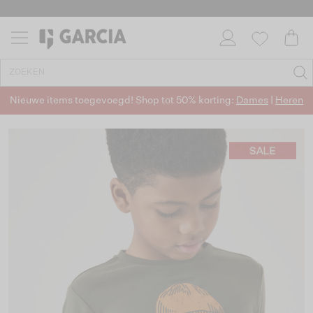
Nieuwe items toegevoegd! Shop tot 50% korting:
Dames
|
Heren