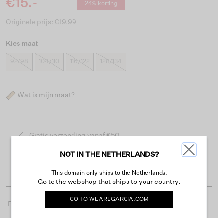
€15.-
24% korting
Originele prijs: €19.99
Kies maat
92/98
104/110
116/122
128/134
Wat is mijn maat?
Gratis verzending vanaf €50
Levertijd 2-3 werkdagen
NOT IN THE NETHERLANDS?
Gemakkelijk retourneren binnen 30 dagen
This domain only ships to the Netherlands.
Go to the webshop that ships to your country.
GO TO
WEAREGARCIA.COM
Productdetails