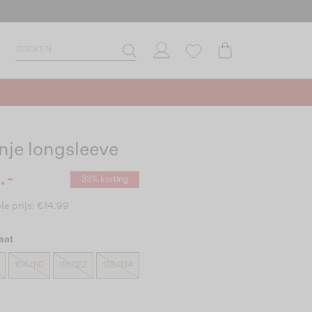
nje longsleeve
.-
33% korting
le prijs: €14.99
aat
104/110
116/122
128/134