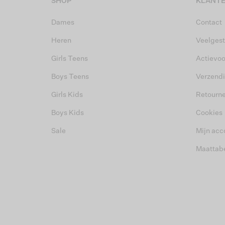
SHOP
KLANTE
Dames
Contact
Heren
Veelgest
Girls Teens
Actievo
Boys Teens
Verzend
Girls Kids
Retourn
Boys Kids
Cookies
Sale
Mijn acc
Maattab