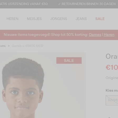
ATIS VERZENDING VANAF €50
✓ RETOURNEREN BINNEN 30 DAGEN
HEREN
MEISJES
JONGENS
JEANS
SALE
Nieuwe items toegevoegd! Shop tot 50% korting:
Dames
|
Heren
eves
>
Garcia u 45400 6631
Ora
€10
Origine
Kies m
92/98