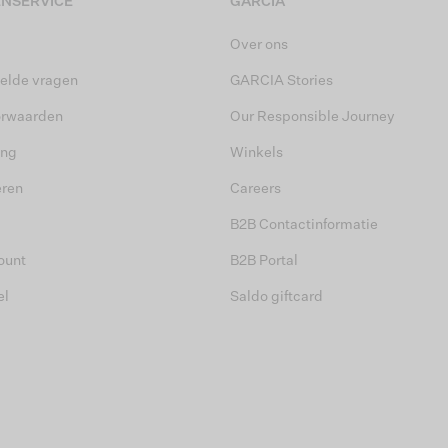
NSERVICE
GARCIA
Over ons
elde vragen
GARCIA Stories
orwaarden
Our Responsible Journey
ing
Winkels
eren
Careers
B2B Contactinformatie
ount
B2B Portal
el
Saldo giftcard