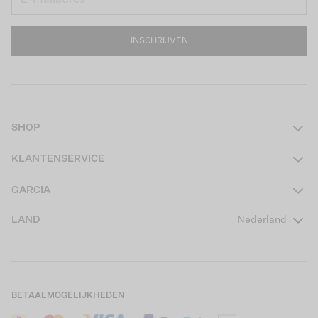
INSCHRIJVEN
SHOP
Dames
KLANTENSERVICE
Heren
Contact
GARCIA
Girls Teens
Veelgestelde vragen
Over ons
LAND
Nederland
Boys Teens
Actievoorwaarden
GARCIA Stories
Girls Kids
Verzending
Our Responsible Journey
Boys Kids
Retourneren
Winkels
BETAALMOGELIJKHEDEN
Sale
Cookies
Careers