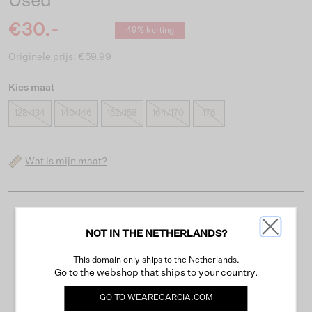
Used
€30.-
49% korting
Originele prijs: €59.99
Kies maat
128/134
140/146
152/158
164/170
176
Wat is mijn maat?
Gratis verzending vanaf €50
NOT IN THE NETHERLANDS?
Levertijd 2-3 werkdagen
This domain only ships to the Netherlands.
Gemakkelijk retourneren binnen 30 dagen
Go to the webshop that ships to your country.
GO TO
WEAREGARCIA.COM