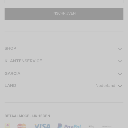
INSCHRIJVEN
SHOP
Dames
KLANTENSERVICE
Heren
Contact
GARCIA
Girls Teens
Veelgestelde vragen
Over ons
LAND
Nederland
Boys Teens
Actievoorwaarden
GARCIA Stories
Girls Kids
Verzending
Our Responsible Journey
Boys Kids
Retourneren
Winkels
BETAALMOGELIJKHEDEN
Sale
Cookies
Careers