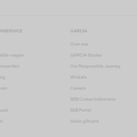
NSERVICE
GARCIA
Over ons
elde vragen
GARCIA Stories
orwaarden
Our Responsible Journey
ing
Winkels
eren
Careers
B2B Contactinformatie
ount
B2B Portal
el
Saldo giftcard