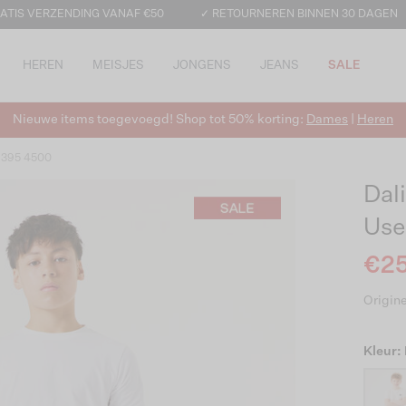
ATIS VERZENDING VANAF €50
✓ RETOURNEREN BINNEN 30 DAGEN
HEREN
MEISJES
JONGENS
JEANS
SALE
Nieuwe items toegevoegd! Shop tot 50% korting:
Dames
|
Heren
 395 4500
Dal
Use
€25
Origine
Kleur: