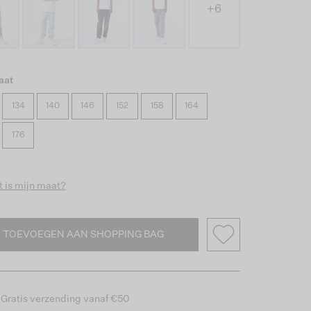
+6
aat
134
140
146
152
158
164
176
 is mijn maat?
TOEVOEGEN AAN SHOPPING BAG
Gratis verzending vanaf €50