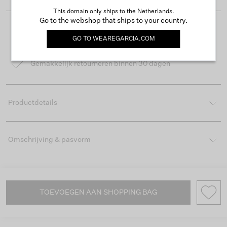
This domain only ships to the Netherlands.
Go to the webshop that ships to your country.
Gratis verzending vanaf €50
GO TO
WEAREGARCIA.COM
Levertijd 2-3 werkdagen
Gemakkelijk retourneren binnen 30 dagen
Productdetails
Omschrijving & pasvorm
TOEVOEGEN AAN SHOPPING BAG