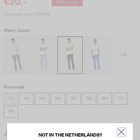
€20.-
59% korting
Originele prijs: €49.99
Kleur: Zwart
+5
Kies maat
128
134
140
146
152
158
164
170
176
Wat is mijn maat?
NOT IN THE NETHERLANDS?