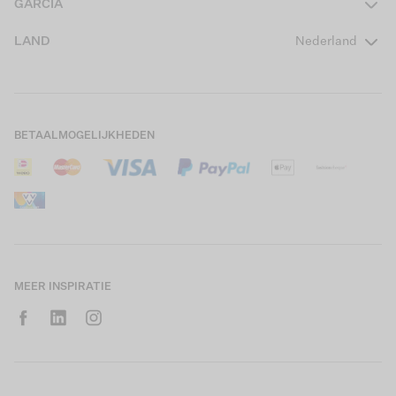
GARCIA
Girls Teens
Veelgestelde vragen
Over ons
LAND
Nederland
Boys Teens
Actievoorwaarden
GARCIA Stories
Girls Kids
Verzending
Our Responsible Journey
Boys Kids
Retourneren
Winkels
BETAALMOGELIJKHEDEN
Sale
Cookies
Careers
Mijn account
B2B Contactinformatie
Maattabel
B2B Portal
Saldo giftcard
MEER INSPIRATIE