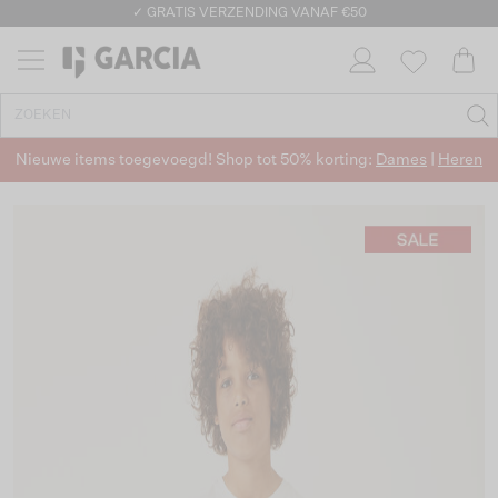
✓ GRATIS VERZENDING VANAF €50
✓ RETOURNEREN BINNEN 30 DAGEN
Nieuwe items toegevoegd! Shop tot 50% korting:
Dames
|
Heren