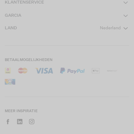
KLANTENSERVICE
Heren
Contact
GARCIA
Girls Teens
Veelgestelde vragen
Over ons
LAND
Nederland
Boys Teens
Actievoorwaarden
GARCIA Stories
Girls Kids
Verzending
Our Responsible Journey
Boys Kids
Retourneren
Winkels
BETAALMOGELIJKHEDEN
Sale
Cookies
Careers
Mijn account
B2B Contactinformatie
Maattabel
B2B Portal
Saldo giftcard
MEER INSPIRATIE