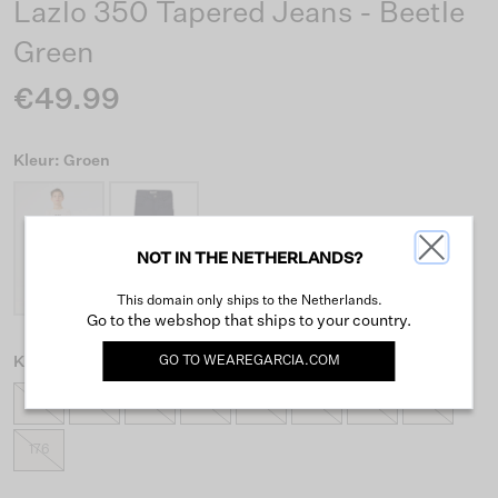
Lazlo 350 Tapered Jeans - Beetle
Green
€49.99
Kleur: Groen
NOT IN THE NETHERLANDS?
This domain only ships to the Netherlands.
Go to the webshop that ships to your country.
GO TO
WEAREGARCIA.COM
Kies maat
128
134
140
146
152
158
164
170
176