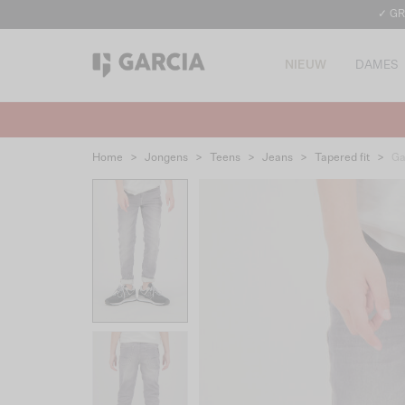
✓ GR
NIEUW
DAMES
Home
>
Jongens
>
Teens
>
Jeans
>
Tapered fit
>
Ga