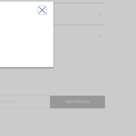
tdetails
rijving & pasvorm
INSCHRIJVEN