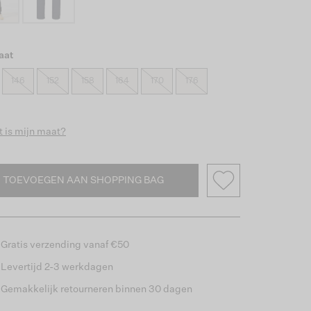
aat
146
152
158
164
170
176
 is mijn maat?
TOEVOEGEN AAN SHOPPING BAG
Gratis verzending vanaf €50
Levertijd 2-3 werkdagen
Gemakkelijk retourneren binnen 30 dagen