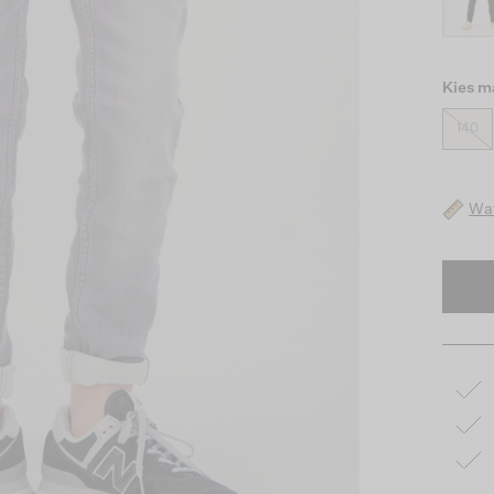
Kies m
140
Wat