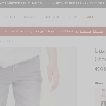
ATIS VERZENDING VANAF €50
✓ RETOURNEREN BINNEN 30 DAGEN
HEREN
MEISJES
JONGENS
JEANS
SALE
Nieuwe items toegevoegd! Shop tot 50% korting:
Dames
|
Heren
rcia 350 2967
Laz
Sto
€4
Kleur: 