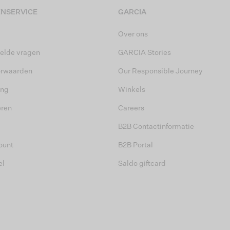
NSERVICE
GARCIA
Over ons
elde vragen
GARCIA Stories
orwaarden
Our Responsible Journey
ing
Winkels
eren
Careers
B2B Contactinformatie
ount
B2B Portal
el
Saldo giftcard