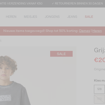
ATIS VERZENDING VANAF €50
✓ RETOURNEREN BINNEN 30 DAGEN
HEREN
MEISJES
JONGENS
JEANS
SALE
Nieuwe items toegevoegd! Shop tot 50% korting:
Dames
|
Heren
66
Gri
€2
Origine
Kies m
128
170