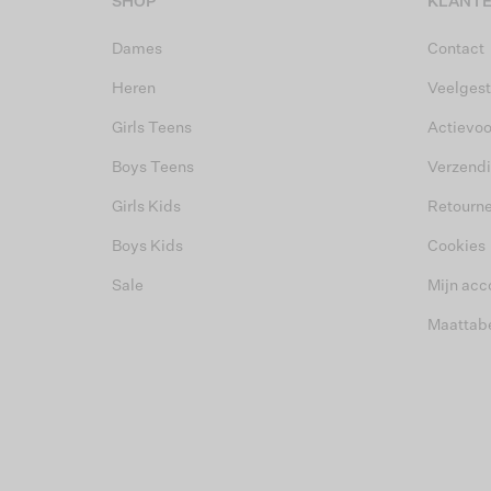
SHOP
KLANTE
Dames
Contact
Heren
Veelgest
Girls Teens
Actievo
Boys Teens
Verzend
Girls Kids
Retourn
Boys Kids
Cookies
Sale
Mijn acc
Maattab