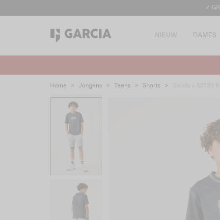
✓ GR
NIEUW
DAMES
Home
>
Jongens
>
Teens
>
Shorts
>
Garcia c 53726 