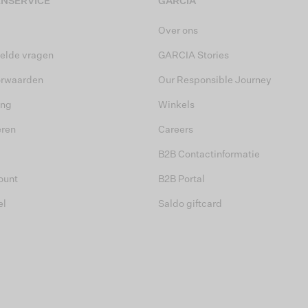
NSERVICE
GARCIA
Over ons
elde vragen
GARCIA Stories
orwaarden
Our Responsible Journey
ing
Winkels
eren
Careers
B2B Contactinformatie
ount
B2B Portal
el
Saldo giftcard