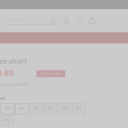
jze short
0.99
30% korting
le prijs: €29.99
aat
134
140
146
152
158
164
176