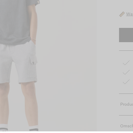
Wat
Produc
Omsch