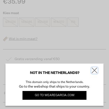
€35.99
Kies maat
128/134
140/146
152/158
164/170
176
Wat is mijn maat?
Gratis verzending vanaf €50
Levertijd 2-3 werkdagen
NOT IN THE NETHERLANDS?
Gemakkelijk retourneren binnen 30 dagen
This domain only ships to the Netherlands.
Go to the webshop that ships to your country.
Productdetails
GO TO
WEAREGARCIA.COM