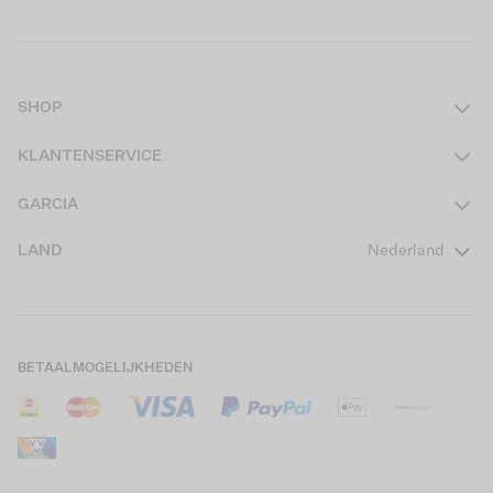
SHOP
Dames
KLANTENSERVICE
Heren
Contact
GARCIA
Girls Teens
Veelgestelde vragen
Over ons
LAND
Nederland
Boys Teens
Actievoorwaarden
GARCIA Stories
Girls Kids
Verzending
Our Responsible Journey
Boys Kids
Retourneren
Winkels
BETAALMOGELIJKHEDEN
Sale
Cookies
Careers
Mijn account
B2B Contactinformatie
Maattabel
B2B Portal