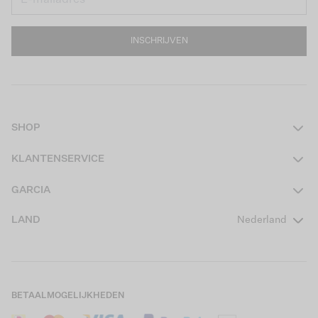
INSCHRIJVEN
SHOP
Dames
KLANTENSERVICE
Heren
Contact
GARCIA
Girls Teens
Veelgestelde vragen
Over ons
LAND
Nederland
Boys Teens
Actievoorwaarden
GARCIA Stories
Girls Kids
Verzending
Our Responsible Journey
Boys Kids
Retourneren
Winkels
BETAALMOGELIJKHEDEN
Sale
Cookies
Careers