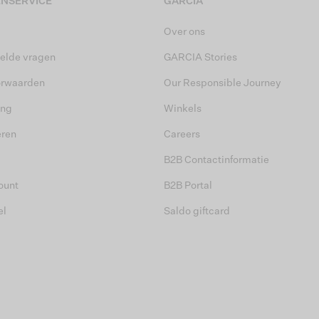
NSERVICE
GARCIA
Over ons
elde vragen
GARCIA Stories
orwaarden
Our Responsible Journey
ing
Winkels
eren
Careers
B2B Contactinformatie
ount
B2B Portal
el
Saldo giftcard