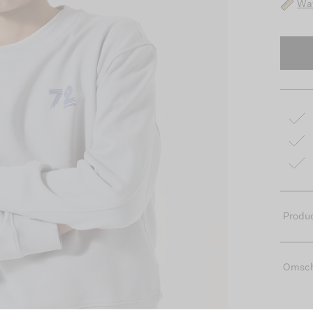
Wat
Produc
Omsch