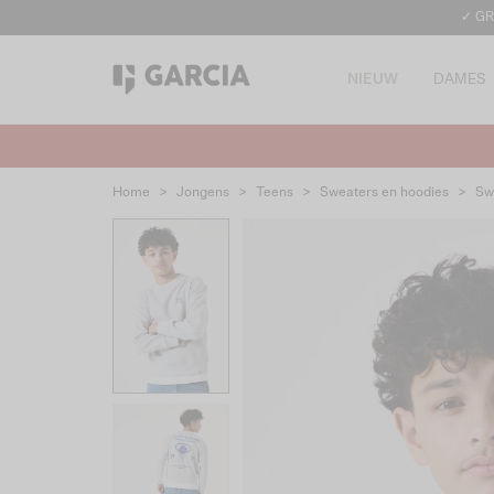
✓ GR
NIEUW
DAMES
Home
>
Jongens
>
Teens
>
Sweaters en hoodies
>
Sw