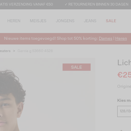
ATIS VERZENDING VANAF €50
✓ RETOURNEREN BINNEN 30 DAGEN
HEREN
MEISJES
JONGENS
JEANS
SALE
Nieuwe items toegevoegd! Shop tot 50% korting:
Dames
|
Heren
eaters
>
Garcia g 53660 4528
Lic
€25
Origine
Kies m
128/13