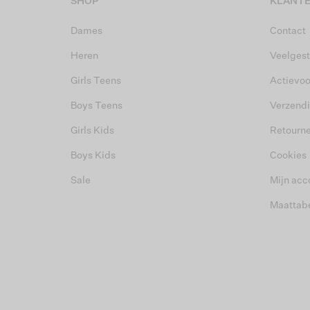
SHOP
KLANTE
Dames
Contact
Heren
Veelgest
Girls Teens
Actievo
Boys Teens
Verzend
Girls Kids
Retourn
Boys Kids
Cookies
Sale
Mijn acc
Maattab