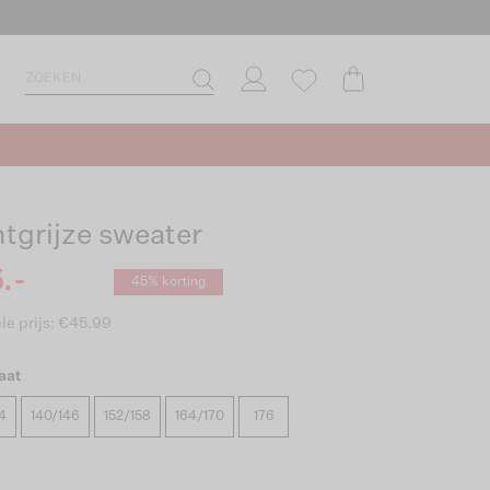
htgrijze sweater
.-
45% korting
le prijs: €45.99
aat
4
140/146
152/158
164/170
176