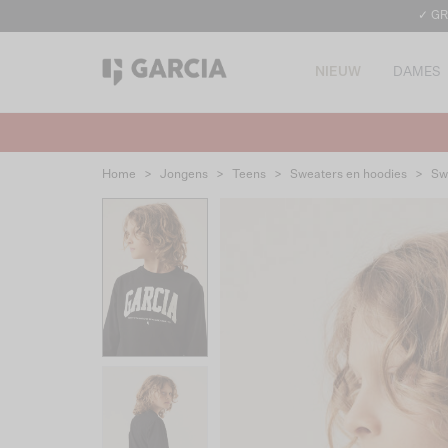
✓ GR
NIEUW
DAMES
Home
>
Jongens
>
Teens
>
Sweaters en hoodies
>
Sw