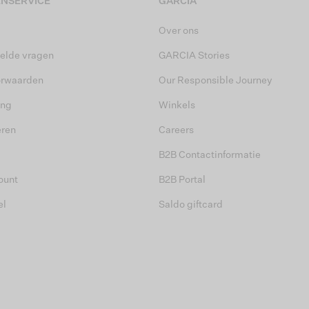
NSERVICE
GARCIA
Over ons
elde vragen
GARCIA Stories
orwaarden
Our Responsible Journey
ing
Winkels
eren
Careers
B2B Contactinformatie
ount
B2B Portal
el
Saldo giftcard