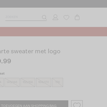
rte sweater met logo
.99
aat
4
140/146
152/158
164/170
176
TOEVOEGEN AAN SHOPPING BAG