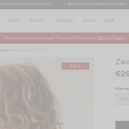
ATIS VERZENDING VANAF €50
✓ RETOURNEREN BINNEN 30 DAGEN
HEREN
MEISJES
JONGENS
JEANS
SALE
Nieuwe items toegevoegd! Shop tot 50% korting:
Dames
|
Heren
eaters
>
Garcia z 3027 1755
Zwa
€29
Kies m
128/13