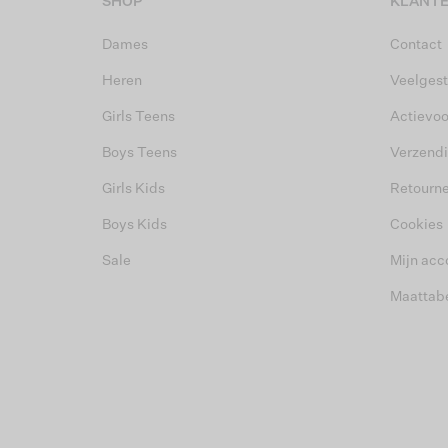
SHOP
KLANTE
Dames
Contact
Heren
Veelgest
Girls Teens
Actievo
Boys Teens
Verzend
Girls Kids
Retourn
Boys Kids
Cookies
Sale
Mijn acc
Maattab