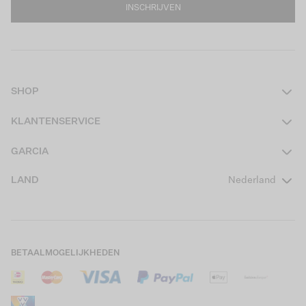
INSCHRIJVEN
SHOP
Dames
KLANTENSERVICE
Heren
Contact
GARCIA
Girls Teens
Veelgestelde vragen
Over ons
LAND
Nederland
Boys Teens
Actievoorwaarden
GARCIA Stories
Girls Kids
Verzending
Our Responsible Journey
Boys Kids
Retourneren
Winkels
BETAALMOGELIJKHEDEN
Sale
Cookies
Careers
Mijn account
B2B Contactinformatie