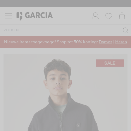
Nieuwe items toegevoegd! Shop tot 50% korting:
Dames
|
Heren