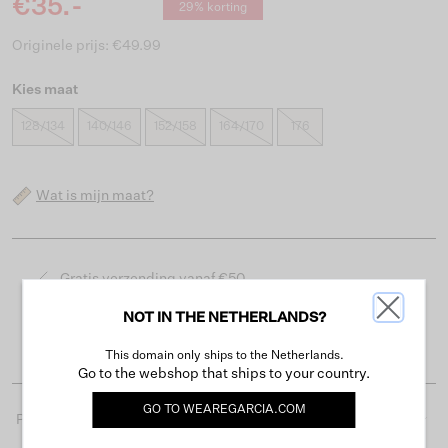
€35.-
29% korting
Originele prijs: €49.99
Kies maat
128/134
140/146
152/158
164/170
176
Wat is mijn maat?
Gratis verzending vanaf €50
Levertijd 2-3 werkdagen
NOT IN THE NETHERLANDS?
Gemakkelijk retourneren binnen 30 dagen
This domain only ships to the Netherlands.
Go to the webshop that ships to your country.
GO TO
WEAREGARCIA.COM
Productdetails