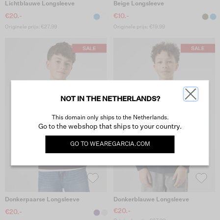
Lichtblauwe Longsleeve
Beige Longsleeve
€20.-
€10.-
Originele prijs: €27.99
Originele prijs: €19.99
NOT IN THE NETHERLANDS?
This domain only ships to the Netherlands.
Go to the webshop that ships to your country.
GO TO
WEAREGARCIA.COM
Donkerpaarse Longsleeve
Donkerblauwe Longsleeve
€20.-
€20.-