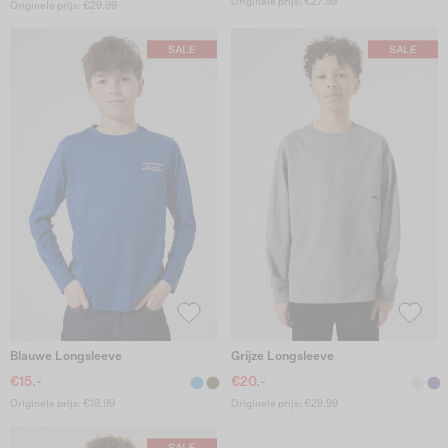
Originele prijs: €27.99
Originele prijs: €29.99
Blauwe Longsleeve
Grijze Longsleeve
€15.-
€20.-
Originele prijs: €19.99
Originele prijs: €29.99