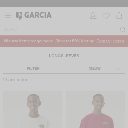
✓ GRATIS VERZENDING VANAF €50
✓ RETOURNEREN BINNEN 30 DAGEN
Nieuwe items toegevoegd! Shop tot 50% korting:
Dames
|
Heren
LONGSLEEVES
FILTER
NIEUW
13 artikelen