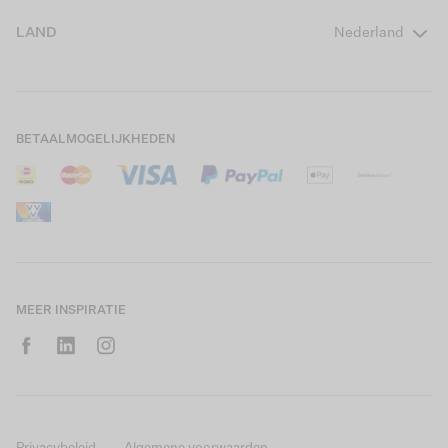
Girls Teens
Veelgestelde vragen
Over ons
LAND
Nederland
Boys Teens
Actievoorwaarden
GARCIA Stories
Girls Kids
Verzending
Our Responsible Journey
Boys Kids
Retourneren
Winkels
BETAALMOGELIJKHEDEN
Sale
Cookies
Careers
Mijn account
B2B Contactinformatie
Maattabel
B2B Portal
Saldo giftcard
MEER INSPIRATIE