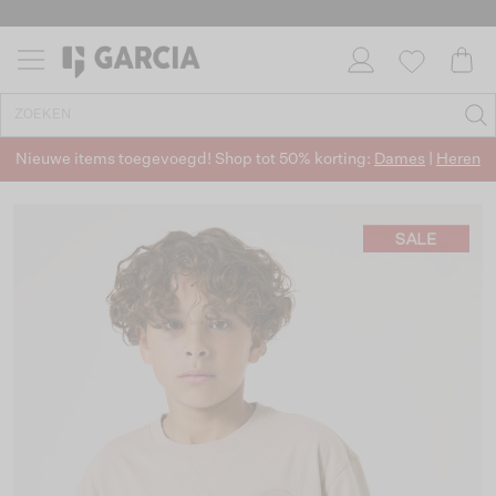
Nieuwe items toegevoegd! Shop tot 50% korting:
Dames
|
Heren