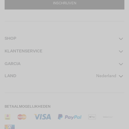
INSCHRIJVEN
SHOP
Dames
KLANTENSERVICE
Heren
Contact
GARCIA
Girls Teens
Veelgestelde vragen
Over ons
LAND
Nederland
Boys Teens
Actievoorwaarden
GARCIA Stories
Girls Kids
Verzending
Our Responsible Journey
Boys Kids
Retourneren
Winkels
BETAALMOGELIJKHEDEN
Sale
Cookies
Careers
Mijn account
B2B Contactinformatie