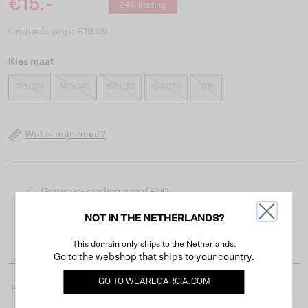
€15.-
24% korting
Originele prijs: €19.99
Kies maat
128/134
140/146
152/158
164/170
176
Wat is mijn maat?
Gratis verzending vanaf €50
Levertijd 2-3 werkdagen
NOT IN THE NETHERLANDS?
Gemakkelijk retourneren binnen 30 dagen
This domain only ships to the Netherlands.
Go to the webshop that ships to your country.
GO TO
WEAREGARCIA.COM
Productdetails