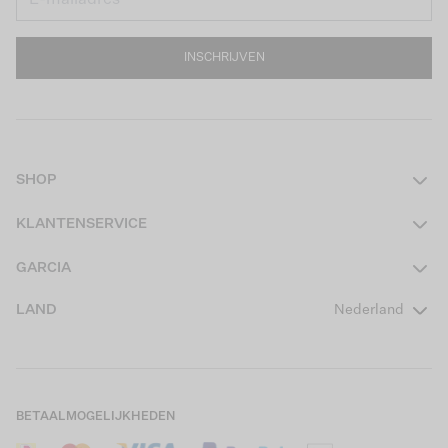
INSCHRIJVEN
SHOP
Dames
KLANTENSERVICE
Heren
Contact
GARCIA
Girls Teens
Veelgestelde vragen
Over ons
LAND
Nederland
Boys Teens
Actievoorwaarden
GARCIA Stories
Girls Kids
Verzending
Our Responsible Journey
Boys Kids
Retourneren
Winkels
BETAALMOGELIJKHEDEN
Sale
Cookies
Careers