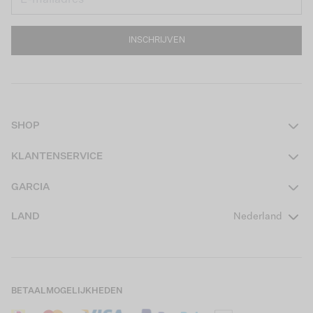
INSCHRIJVEN
SHOP
Dames
KLANTENSERVICE
Heren
Contact
GARCIA
Girls Teens
Veelgestelde vragen
Over ons
LAND
Nederland
Boys Teens
Actievoorwaarden
GARCIA Stories
Girls Kids
Verzending
Our Responsible Journey
Boys Kids
Retourneren
Winkels
BETAALMOGELIJKHEDEN
Sale
Cookies
Careers