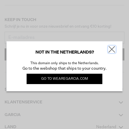
KEEP IN TOUCH
Schrijf je nu in voor onze nieuwsbrief en ontvang €10 korting!
NOT IN THE NETHERLANDS?
INSCHRIJVEN
This domain only ships to the Netherlands.
Go to the webshop that ships to your country.
GO TO
WEAREGARCIA.COM
SHOP
Dames
KLANTENSERVICE
Heren
Contact
GARCIA
Girls Teens
Veelgestelde vragen
Over ons
LAND
Nederland