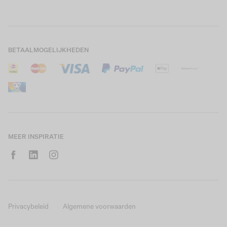
Boys Teens
Actievoorwaarden
GARCIA Stories
Girls Kids
Verzending
Our Responsible Journey
Boys Kids
Retourneren
Winkels
BETAALMOGELIJKHEDEN
Sale
Cookies
Careers
Mijn account
B2B Contactinformatie
Maattabel
B2B Portal
Saldo giftcard
MEER INSPIRATIE
Privacybeleid
Algemene voorwaarden