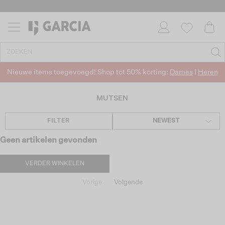
Nieuwe items toegevoegd! Shop tot 50% korting:
Dames
|
Heren
MUTSEN
FILTER
NEWEST
Geen artikelen gevonden
VERDER WINKELEN
Vorige
Volgende