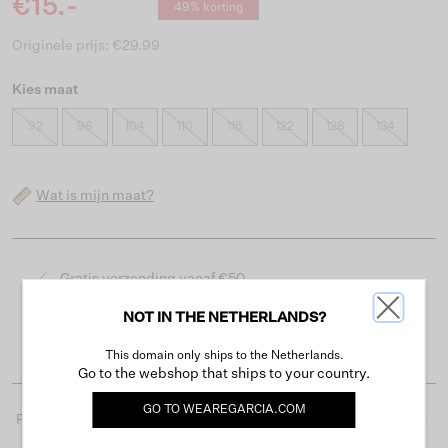
€15.-
49% korting
Originele prijs: €29.99
Kies maat
92
98
104
110
116
122
128
134
Wat is mijn maat?
Gratis verzending vanaf €50
Levertijd 2-3 werkdagen
NOT IN THE NETHERLANDS?
Gemakkelijk retourneren binnen 30 dagen
This domain only ships to the Netherlands.
Go to the webshop that ships to your country.
GO TO
WEAREGARCIA.COM
Productdetails