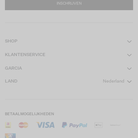
INSCHRIJVEN
SHOP
Dames
KLANTENSERVICE
Heren
Contact
GARCIA
Girls Teens
Veelgestelde vragen
Over ons
LAND
Nederland
Boys Teens
Actievoorwaarden
GARCIA Stories
Girls Kids
Verzending
Our Responsible Journey
Boys Kids
Retourneren
Winkels
BETAALMOGELIJKHEDEN
Sale
Cookies
Careers
Mijn account
B2B Contactinformatie