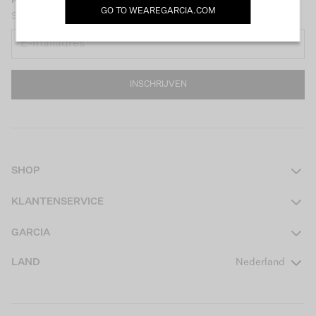
GO TO
WEAREGARCIA.COM
Schrijf je nu in voor onze nieuwsbrief en ontvang €10 korting!
INSCHRIJVEN
SHOP
Dames
KLANTENSERVICE
Heren
Contact
GARCIA
Girls Teens
Veelgestelde vragen
Over ons
LAND
Nederland
Boys Teens
Actievoorwaarden
GARCIA Stories
Girls Kids
Verzending
Our Responsible Journey