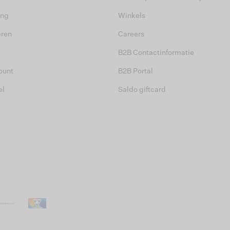
ing
Winkels
eren
Careers
B2B Contactinformatie
ount
B2B Portal
el
Saldo giftcard