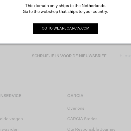
This domain only ships to the Netherlands.
Go to the webshop that ships to your country.
GO TO
WEAREGARCIA.COM
SCHRIJF JE IN VOOR DE NIEUWSBRIEF
NSERVICE
GARCIA
Over ons
elde vragen
GARCIA Stories
orwaarden
Our Responsible Journey