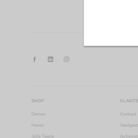
SHOP
KLANTE
Dames
Contact
Heren
Veelgest
Girls Teens
Actievo