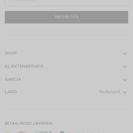
INSCHRIJVEN
SHOP
Dames
KLANTENSERVICE
Heren
Contact
GARCIA
Girls Teens
Veelgestelde vragen
Over ons
LAND
Nederland
Boys Teens
Actievoorwaarden
GARCIA Stories
Girls Kids
Verzending
Our Responsible Journey
Boys Kids
Retourneren
Winkels
BETAALMOGELIJKHEDEN
Sale
Cookies
Careers