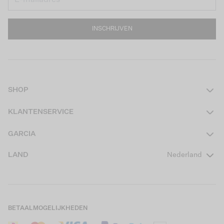
INSCHRIJVEN
SHOP
Dames
KLANTENSERVICE
Heren
Contact
GARCIA
Girls Teens
Veelgestelde vragen
Over ons
LAND
Nederland
Boys Teens
Actievoorwaarden
GARCIA Stories
Girls Kids
Verzending
Our Responsible Journey
Boys Kids
Retourneren
Winkels
BETAALMOGELIJKHEDEN
Sale
Cookies
Careers