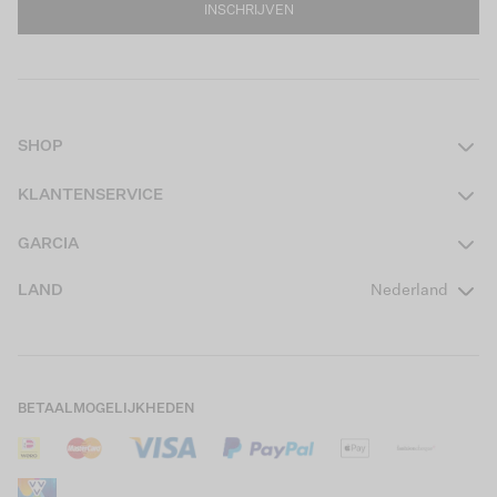
INSCHRIJVEN
SHOP
Dames
KLANTENSERVICE
Heren
Contact
GARCIA
Girls Teens
Veelgestelde vragen
Over ons
LAND
Nederland
Boys Teens
Actievoorwaarden
GARCIA Stories
Girls Kids
Verzending
Our Responsible Journey
Boys Kids
Retourneren
Winkels
BETAALMOGELIJKHEDEN
Sale
Cookies
Careers
Mijn account
B2B Contactinformatie