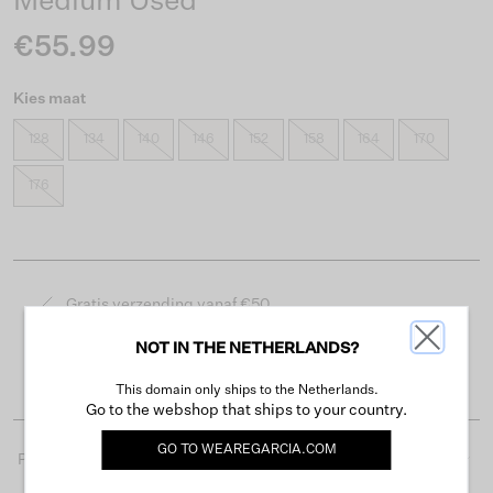
Medium Used
€55.99
Kies maat
128
134
140
146
152
158
164
170
176
Gratis verzending vanaf €50
Levertijd 2-3 werkdagen
NOT IN THE NETHERLANDS?
Gemakkelijk retourneren binnen 30 dagen
This domain only ships to the Netherlands.
Go to the webshop that ships to your country.
GO TO
WEAREGARCIA.COM
Productdetails