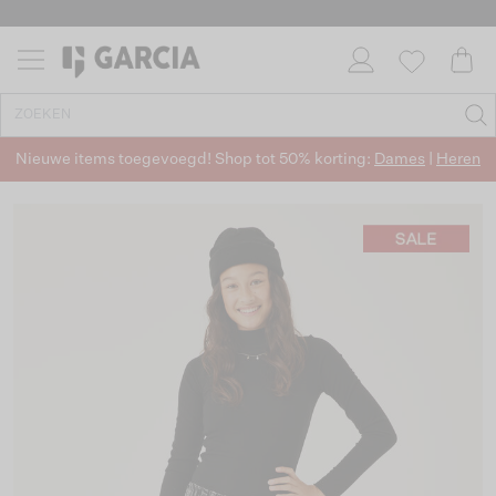
Nieuwe items toegevoegd! Shop tot 50% korting:
Dames
|
Heren