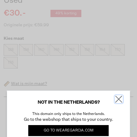
Used
€30.-
49% korting
Originele prijs: €59.99
Kies maat
128
134
140
146
152
158
164
170
176
Wat is mijn maat?
NOT IN THE NETHERLANDS?
Gratis verzending vanaf €50
This domain only ships to the Netherlands.
Levertijd 2-3 werkdagen
Go to the webshop that ships to your country.
Gemakkelijk retourneren binnen 30 dagen
GO TO
WEAREGARCIA.COM