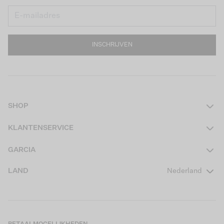
INSCHRIJVEN
SHOP
Dames
KLANTENSERVICE
Heren
Contact
GARCIA
Girls Teens
Veelgestelde vragen
Over ons
LAND
Nederland
Boys Teens
Actievoorwaarden
GARCIA Stories
Girls Kids
Verzending
Our Responsible Journey
Boys Kids
Retourneren
Winkels