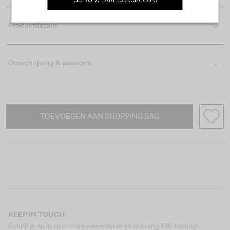
GO TO
WEAREGARCIA.COM
Productdetails
Omschrijving & pasvorm
TOEVOEGEN AAN SHOPPING BAG
KEEP IN TOUCH
Schrijf je nu in voor onze nieuwsbrief en ontvang €10 korting!