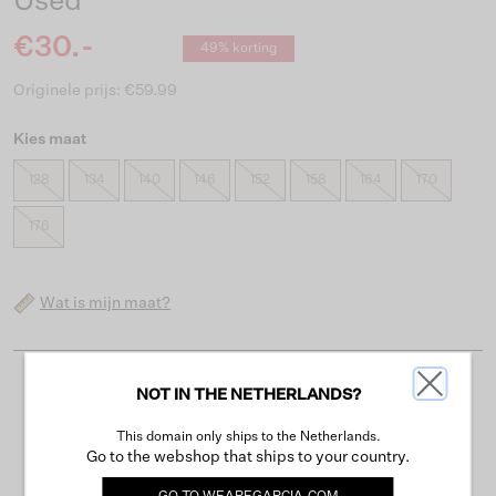
Used
€30.-
49% korting
Originele prijs: €59.99
Kies maat
128
134
140
146
152
158
164
170
176
Wat is mijn maat?
NOT IN THE NETHERLANDS?
Gratis verzending vanaf €50
Levertijd 2-3 werkdagen
This domain only ships to the Netherlands.
Go to the webshop that ships to your country.
Gemakkelijk retourneren binnen 30 dagen