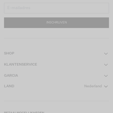
INSCHRIJVEN
SHOP
Dames
KLANTENSERVICE
Heren
Contact
GARCIA
Girls Teens
Veelgestelde vragen
Over ons
LAND
Nederland
Boys Teens
Actievoorwaarden
GARCIA Stories
Girls Kids
Verzending
Our Responsible Journey
Boys Kids
Retourneren
Winkels