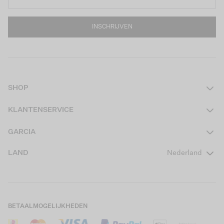
INSCHRIJVEN
SHOP
Dames
KLANTENSERVICE
Heren
Contact
GARCIA
Girls Teens
Veelgestelde vragen
Over ons
LAND
Nederland
Boys Teens
Actievoorwaarden
GARCIA Stories
Girls Kids
Verzending
Our Responsible Journey
Boys Kids
Retourneren
Winkels
BETAALMOGELIJKHEDEN
Sale
Cookies
Careers