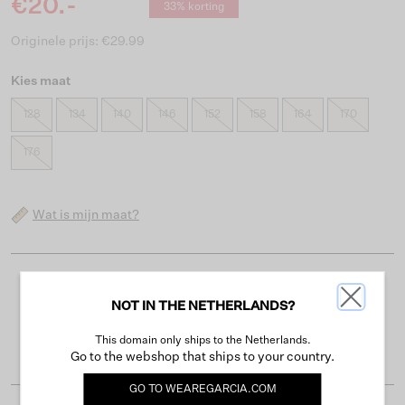
€20.-
33% korting
Originele prijs: €29.99
Kies maat
128
134
140
146
152
158
164
170
176
Wat is mijn maat?
Gratis verzending vanaf €50
NOT IN THE NETHERLANDS?
Levertijd 2-3 werkdagen
This domain only ships to the Netherlands.
Gemakkelijk retourneren binnen 30 dagen
Go to the webshop that ships to your country.
GO TO
WEAREGARCIA.COM