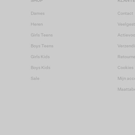
SHOP
KLANTE
Dames
Contact
Heren
Veelgest
Girls Teens
Actievo
Boys Teens
Verzend
Girls Kids
Retourn
Boys Kids
Cookies
Sale
Mijn acc
Maattab