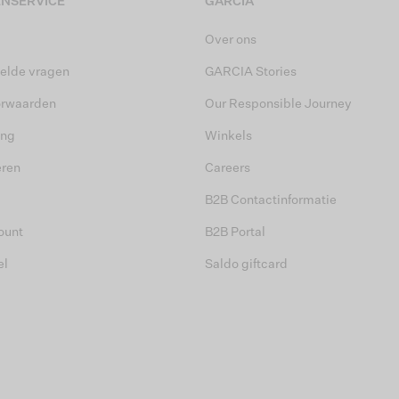
NSERVICE
GARCIA
Over ons
elde vragen
GARCIA Stories
orwaarden
Our Responsible Journey
ing
Winkels
eren
Careers
B2B Contactinformatie
ount
B2B Portal
el
Saldo giftcard