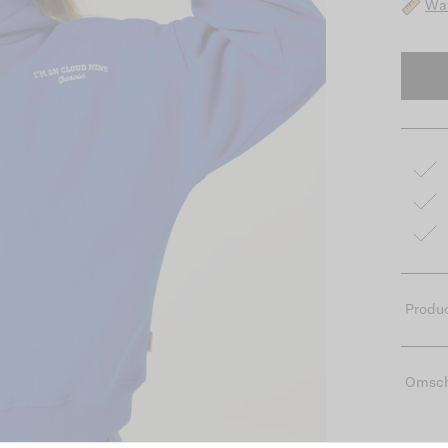
Wat
Produc
Omsch