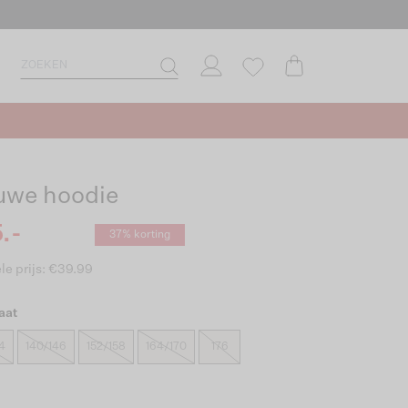
uwe hoodie
.-
37% korting
le prijs: €39.99
aat
4
140/146
152/158
164/170
176