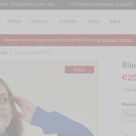
ATIS VERZENDING VANAF €50
✓ RETOURNEREN BINNEN 30 DAGEN
HEREN
MEISJES
JONGENS
JEANS
SALE
Nieuwe items toegevoegd! Shop tot 50% korting:
Dames
|
Heren
dies
>
Garcia w 42461 4577
Bla
€25
Origine
Kies m
128/13