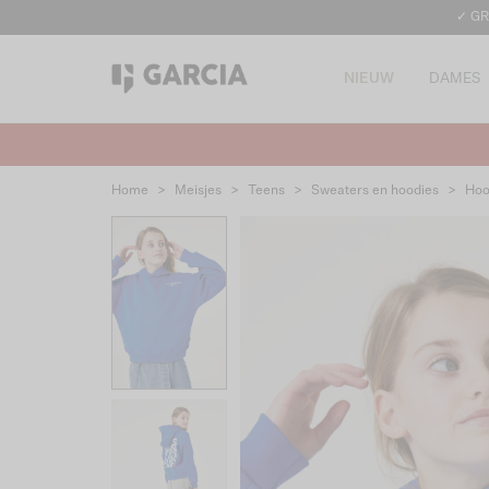
✓ GR
NIEUW
DAMES
Home
>
Meisjes
>
Teens
>
Sweaters en hoodies
>
Hoo