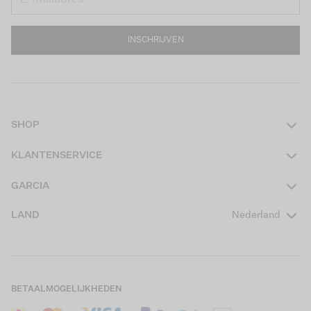
INSCHRIJVEN
SHOP
Dames
KLANTENSERVICE
Heren
Contact
GARCIA
Girls Teens
Veelgestelde vragen
Over ons
LAND
Nederland
Boys Teens
Actievoorwaarden
GARCIA Stories
Girls Kids
Verzending
Our Responsible Journey
Boys Kids
Retourneren
Winkels
BETAALMOGELIJKHEDEN
Sale
Cookies
Careers