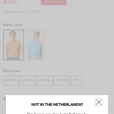
€10.-
49% korting
Originele prijs: €19.99
Kleur: Geel
Kies maat
128/134
140/146
152/158
164/170
176
Wat is mijn maat?
NOT IN THE NETHERLANDS?