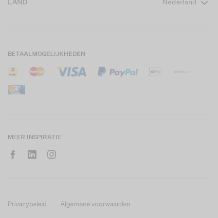
LAND
Nederland
Boys Teens
Actievoorwaarden
GARCIA Stories
Girls Kids
Verzending
Our Responsible Journey
Boys Kids
Retourneren
Winkels
BETAALMOGELIJKHEDEN
Sale
Cookies
Careers
Mijn account
B2B Contactinformatie
Maattabel
B2B Portal
Saldo giftcard
MEER INSPIRATIE
Privacybeleid
Algemene voorwaarden