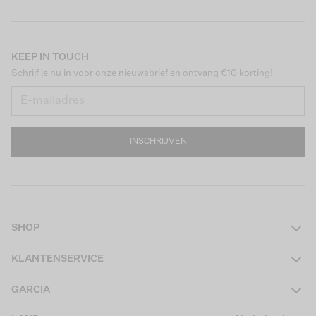
KEEP IN TOUCH
Schrijf je nu in voor onze nieuwsbrief en ontvang €10 korting!
INSCHRIJVEN
SHOP
Dames
KLANTENSERVICE
Heren
Contact
GARCIA
Girls Teens
Veelgestelde vragen
Over ons