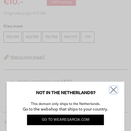
€10.-
44% korting
Originele prijs: €17.99
Kies maat
128/134
140/146
152/158
164/170
176
Wat is mijn maat?
Gratis verzending vanaf €50
Levertijd 2-3 werkdagen
NOT IN THE NETHERLANDS?
Gemakkelijk retourneren binnen 30 dagen
This domain only ships to the Netherlands.
Go to the webshop that ships to your country.
GO TO
WEAREGARCIA.COM
Productdetails