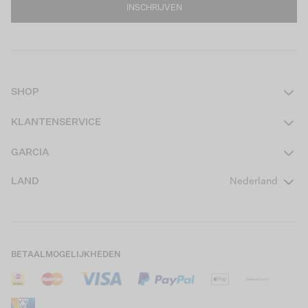
INSCHRIJVEN
SHOP
Dames
KLANTENSERVICE
Heren
Contact
GARCIA
Girls Teens
Veelgestelde vragen
Over ons
LAND
Nederland
Boys Teens
Actievoorwaarden
GARCIA Stories
Girls Kids
Verzending
Our Responsible Journey
Boys Kids
Retourneren
Winkels
BETAALMOGELIJKHEDEN
Sale
Cookies
Careers
Mijn account
B2B Contactinformatie