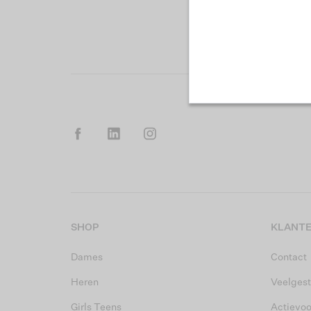
SHOP
KLANTE
Dames
Contact
Heren
Veelgest
Girls Teens
Actievo