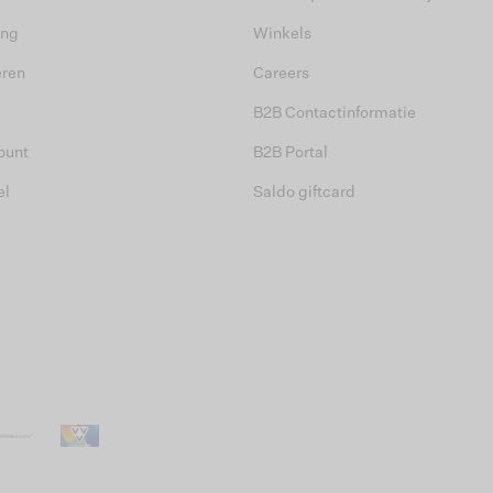
ing
Winkels
eren
Careers
B2B Contactinformatie
ount
B2B Portal
el
Saldo giftcard