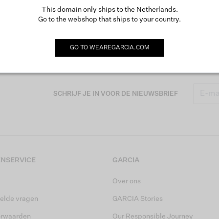
This domain only ships to the Netherlands.
Go to the webshop that ships to your country.
GO TO
WEAREGARCIA.COM
SCHRIJF JE IN VOOR DE NIEUWSBRIEF
NSERVICE
GARCIA
Over ons
elde vragen
GARCIA Stories
orwaarden
Our Responsible Journey