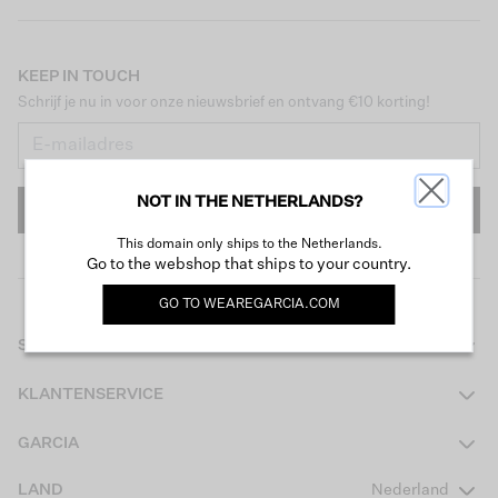
KEEP IN TOUCH
Schrijf je nu in voor onze nieuwsbrief en ontvang €10 korting!
NOT IN THE NETHERLANDS?
INSCHRIJVEN
This domain only ships to the Netherlands.
Go to the webshop that ships to your country.
GO TO
WEAREGARCIA.COM
SHOP
Dames
KLANTENSERVICE
Heren
Contact
GARCIA
Girls Teens
Veelgestelde vragen
Over ons
LAND
Nederland