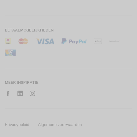
Boys Teens
Actievoorwaarden
GARCIA Stories
Girls Kids
Verzending
Our Responsible Journey
Boys Kids
Retourneren
Winkels
BETAALMOGELIJKHEDEN
Sale
Cookies
Careers
Mijn account
B2B Contactinformatie
Maattabel
B2B Portal
Saldo giftcard
MEER INSPIRATIE
Privacybeleid
Algemene voorwaarden