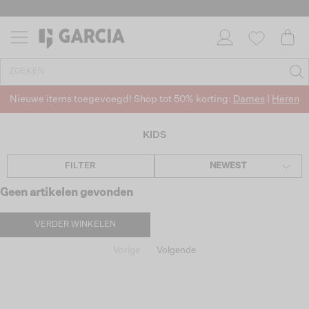
Nieuwe items toegevoegd! Shop tot 50% korting:
Dames
|
Heren
KIDS
FILTER
NEWEST
Geen artikelen gevonden
VERDER WINKELEN
Vorige
Volgende