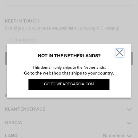
KEEP IN TOUCH
Schrijf je nu in voor onze nieuwsbrief en ontvang €10 korting!
NOT IN THE NETHERLANDS?
INSCHRIJVEN
This domain only ships to the Netherlands.
Go to the webshop that ships to your country.
GO TO
WEAREGARCIA.COM
SHOP
Dames
KLANTENSERVICE
Heren
Contact
GARCIA
Girls Teens
Veelgestelde vragen
Over ons
LAND
Nederland