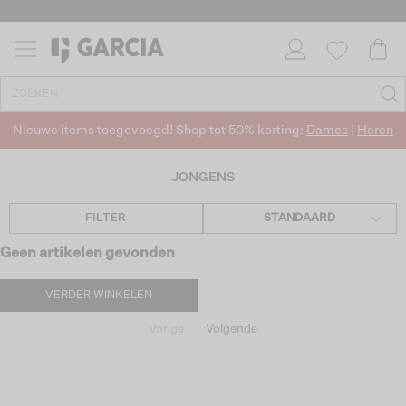
Nieuwe items toegevoegd! Shop tot 50% korting:
Dames
|
Heren
JONGENS
FILTER
STANDAARD
Geen artikelen gevonden
VERDER WINKELEN
Vorige
Volgende