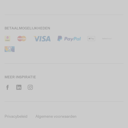
Boys Teens
Actievoorwaarden
GARCIA Stories
Girls Kids
Verzending
Our Responsible Journey
Boys Kids
Retourneren
Winkels
BETAALMOGELIJKHEDEN
Sale
Cookies
Careers
Mijn account
B2B Contactinformatie
Maattabel
B2B Portal
Saldo giftcard
MEER INSPIRATIE
Privacybeleid
Algemene voorwaarden