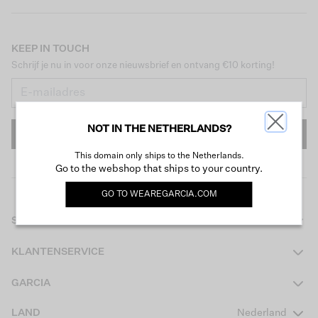
KEEP IN TOUCH
Schrijf je nu in voor onze nieuwsbrief en ontvang €10 korting!
NOT IN THE NETHERLANDS?
INSCHRIJVEN
This domain only ships to the Netherlands.
Go to the webshop that ships to your country.
GO TO
WEAREGARCIA.COM
SHOP
Dames
KLANTENSERVICE
Heren
Contact
GARCIA
Girls Teens
Veelgestelde vragen
Over ons
LAND
Nederland