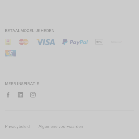
Boys Teens
Actievoorwaarden
GARCIA Stories
Girls Kids
Verzending
Our Responsible Journey
Boys Kids
Retourneren
Winkels
BETAALMOGELIJKHEDEN
Sale
Cookies
Careers
Mijn account
B2B Contactinformatie
Maattabel
B2B Portal
Saldo giftcard
MEER INSPIRATIE
Privacybeleid
Algemene voorwaarden