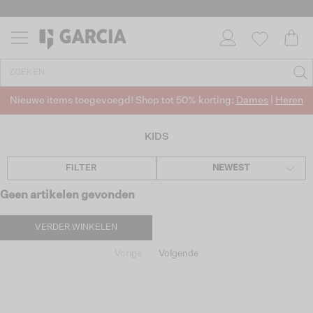
Nieuwe items toegevoegd! Shop tot 50% korting:
Dames
|
Heren
KIDS
FILTER
NEWEST
Geen artikelen gevonden
VERDER WINKELEN
Vorige
Volgende