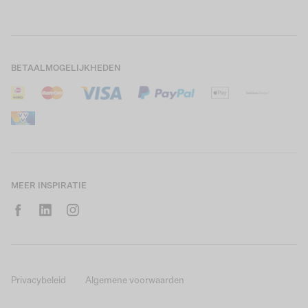
Boys Teens
Actievoorwaarden
GARCIA Stories
Girls Kids
Verzending
Our Responsible Journey
Boys Kids
Retourneren
Winkels
BETAALMOGELIJKHEDEN
Sale
Cookies
Careers
Mijn account
B2B Contactinformatie
Maattabel
B2B Portal
Saldo giftcard
MEER INSPIRATIE
Privacybeleid
Algemene voorwaarden