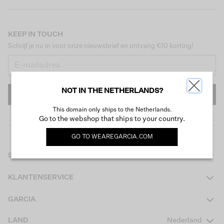
KEEP IN TOUCH
Schrijf je nu in voor onze nieuwsbrief en ontvang €10 korting!
NOT IN THE NETHERLANDS?
INSCHRIJVEN
This domain only ships to the Netherlands.
Go to the webshop that ships to your country.
GO TO
WEAREGARCIA.COM
SHOP
Dames
KLANTENSERVICE
Heren
Contact
GARCIA
Girls Teens
Veelgestelde vragen
Over ons
LAND
Nederland