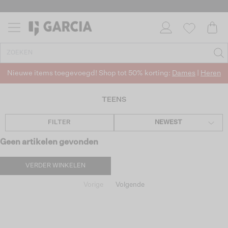
Nieuwe items toegevoegd! Shop tot 50% korting:
Dames
|
Heren
TEENS
FILTER
NEWEST
Geen artikelen gevonden
VERDER WINKELEN
Vorige
Volgende