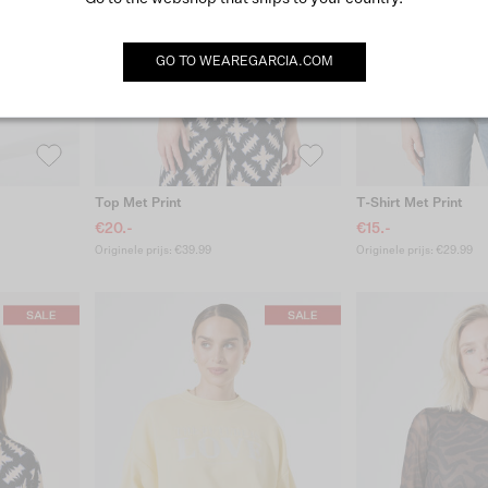
GO TO
WEAREGARCIA.COM
Top Met Print
T-Shirt Met Print
€20.-
€15.-
Originele prijs: €39.99
Originele prijs: €29.99