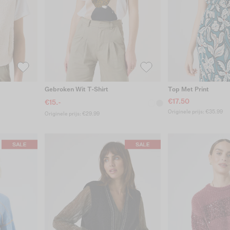
Gebroken Wit T-Shirt
Top Met Print
€17.50
€15.-
Originele prijs: €35.99
Originele prijs: €29.99