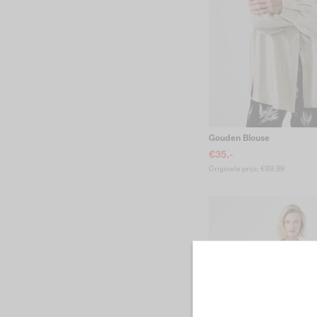
Gouden Blouse
€35.-
Originele prijs: €69.99