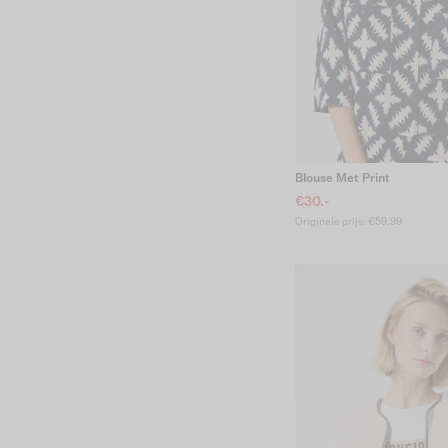
Blouse Met Print
€30.-
Originele prijs: €59.99