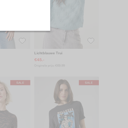
Lichtblauwe Trui
€45.-
Originele prijs: €69.99