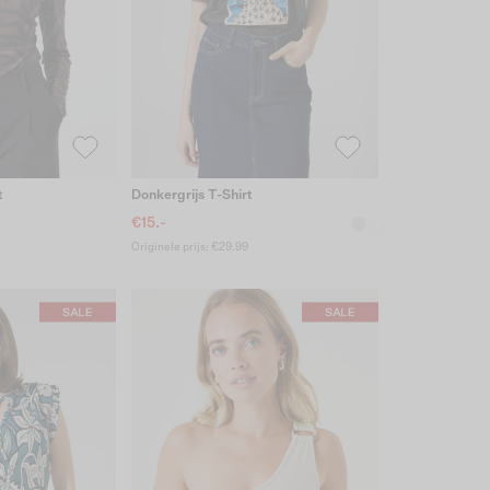
t
Donkergrijs T-Shirt
€15.-
Originele prijs: €29.99