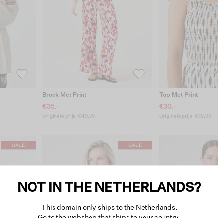
Broek Met Print
Top Met Print
€35.-
€30.-
Originele prijs: €49.99
Originele prijs: €39.99
NOT IN THE NETHERLANDS?
This domain only ships to the Netherlands.
Go to the webshop that ships to your country.