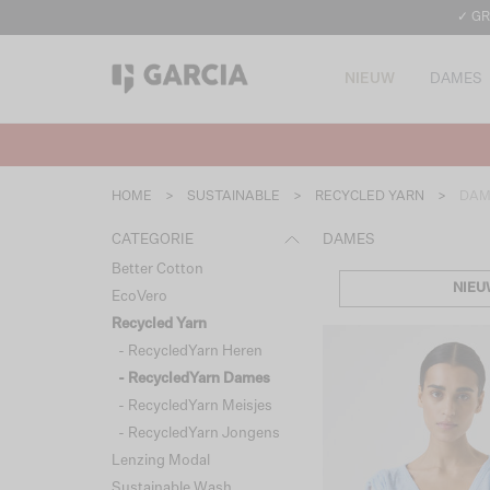
✓ GR
NIEUW
DAMES
HOME
>
SUSTAINABLE
>
RECYCLED YARN
>
DAM
CATEGORIE
DAMES
Better Cotton
NIEU
EcoVero
Recycled Yarn
- RecycledYarn Heren
- RecycledYarn Dames
- RecycledYarn Meisjes
- RecycledYarn Jongens
Lenzing Modal
Sustainable Wash