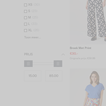
XS
(
30
)
S
(
23
)
M
(
25
)
L
(
33
)
XL
(
26
)
Toon meer...
Broek Met Print
€30.-
PRIJS
Originele prijs: €59.99