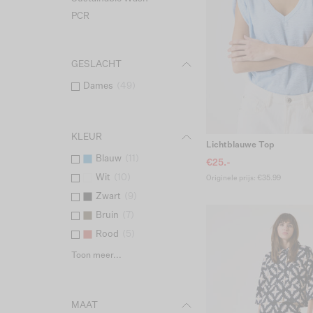
PCR
GESLACHT
Dames
(
49
)
KLEUR
Lichtblauwe Top
Blauw
(
11
)
€25.-
Wit
(
10
)
Originele prijs: €35.99
Zwart
(
9
)
Bruin
(
7
)
Rood
(
5
)
Toon meer...
MAAT