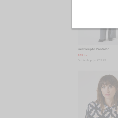
Gestreepte Pantalon
€50.-
Originele prijs: €69.99