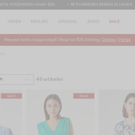
ATIS VERZENDING VANAF €50
✓ RETOURNEREN BINNEN 30 DAGEN
HEREN
MEISJES
JONGENS
JEANS
SALE
Nieuwe items toegevoegd! Shop tot 50% korting:
Dames
|
Heren
ES
49 artikelen
W