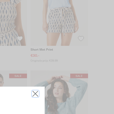
Short Met Print
€30.-
Originele prijs: €39.99