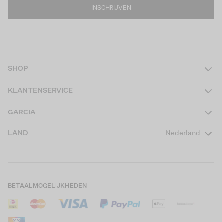
INSCHRIJVEN
SHOP
Dames
KLANTENSERVICE
Heren
Contact
GARCIA
Girls Teens
Veelgestelde vragen
Over ons
LAND
Nederland
Boys Teens
Actievoorwaarden
GARCIA Stories
Girls Kids
Verzending
Our Responsible Journey
Boys Kids
Retourneren
Winkels
BETAALMOGELIJKHEDEN
Sale
Cookies
Careers
Mijn account
B2B Contactinformatie