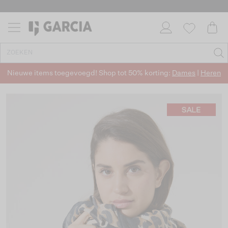
Nieuwe items toegevoegd! Shop tot 50% korting:
Dames
|
Heren