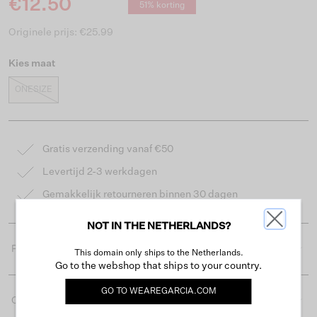
€12.50
51% korting
Originele prijs: €25.99
Kies maat
ONESIZE
Gratis verzending vanaf €50
Levertijd 2-3 werkdagen
Gemakkelijk retourneren binnen 30 dagen
NOT IN THE NETHERLANDS?
Productdetails
This domain only ships to the Netherlands.
Go to the webshop that ships to your country.
GO TO
WEAREGARCIA.COM
Omschrijving & pasvorm