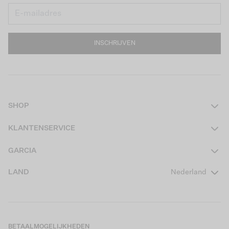
INSCHRIJVEN
SHOP
Dames
KLANTENSERVICE
Heren
Contact
GARCIA
Girls Teens
Veelgestelde vragen
Over ons
LAND
Nederland
Boys Teens
Actievoorwaarden
GARCIA Stories
Girls Kids
Verzending
Our Responsible Journey
Boys Kids
Retourneren
Winkels
BETAALMOGELIJKHEDEN