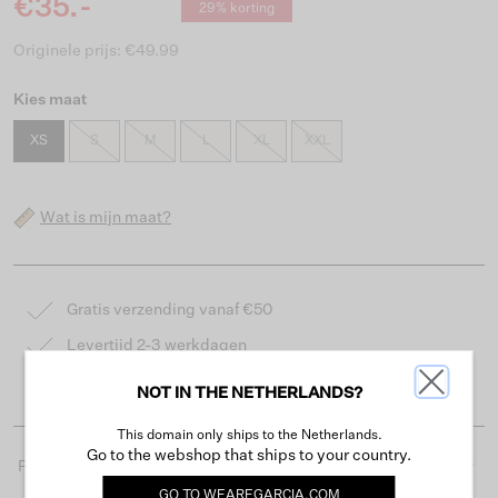
€35.-
29% korting
Originele prijs: €49.99
Kies maat
XS
S
M
L
XL
XXL
Wat is mijn maat?
Gratis verzending vanaf €50
Levertijd 2-3 werkdagen
Gemakkelijk retourneren binnen 30 dagen
NOT IN THE NETHERLANDS?
This domain only ships to the Netherlands.
Go to the webshop that ships to your country.
Productdetails
GO TO
WEAREGARCIA.COM