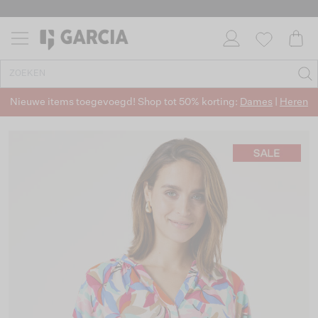
Nieuwe items toegevoegd! Shop tot 50% korting:
Dames
|
Heren