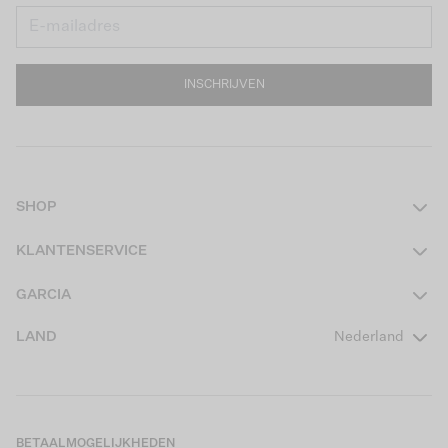
INSCHRIJVEN
SHOP
Dames
KLANTENSERVICE
Heren
Contact
GARCIA
Girls Teens
Veelgestelde vragen
Over ons
LAND
Nederland
Boys Teens
Actievoorwaarden
GARCIA Stories
Girls Kids
Verzending
Our Responsible Journey
Boys Kids
Retourneren
Winkels
BETAALMOGELIJKHEDEN