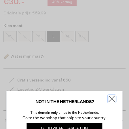
€30.-
49% korting
Originele prijs: €59.99
Kies maat
XS
S
M
L
XL
XXL
Wat is mijn maat?
Gratis verzending vanaf €50
Levertijd 2-3 werkdagen
Gemakkelijk retourneren binnen 30 dagen
NOT IN THE NETHERLANDS?
This domain only ships to the Netherlands.
Go to the webshop that ships to your country.
Productdetails
GO TO
WEAREGARCIA.COM