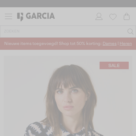
Nieuwe items toegevoegd! Shop tot 50% korting:
Dames
|
Heren