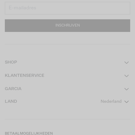
INSCHRIJVEN
SHOP
Dames
KLANTENSERVICE
Heren
Contact
GARCIA
Girls Teens
Veelgestelde vragen
Over ons
LAND
Nederland
Boys Teens
Actievoorwaarden
GARCIA Stories
Girls Kids
Verzending
Our Responsible Journey
Boys Kids
Retourneren
Winkels
BETAALMOGELIJKHEDEN