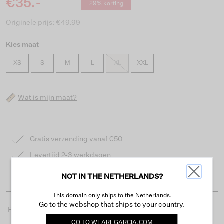
€35.-
29% korting
Originele prijs: €49.99
Kies maat
XS
S
M
L
XL
XXL
Wat is mijn maat?
Gratis verzending vanaf €50
Levertijd 2-3 werkdagen
Gemakkelijk retourneren binnen 30 dagen
NOT IN THE NETHERLANDS?
This domain only ships to the Netherlands.
Go to the webshop that ships to your country.
Productdetails
GO TO
WEAREGARCIA.COM